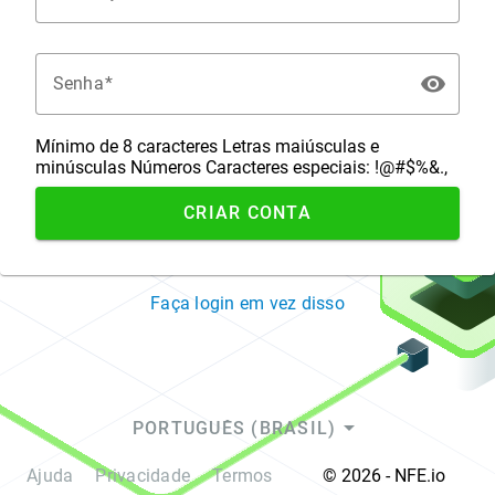
visibility
Senha
Mínimo de 8 caracteres
Letras maiúsculas e
minúsculas
Números
Caracteres especiais: !@#$%&.,
CRIAR CONTA
Faça login em vez disso
arrow_drop_down
PORTUGUÊS (BRASIL)
Ajuda
Privacidade
Termos
© 2026 - NFE.io