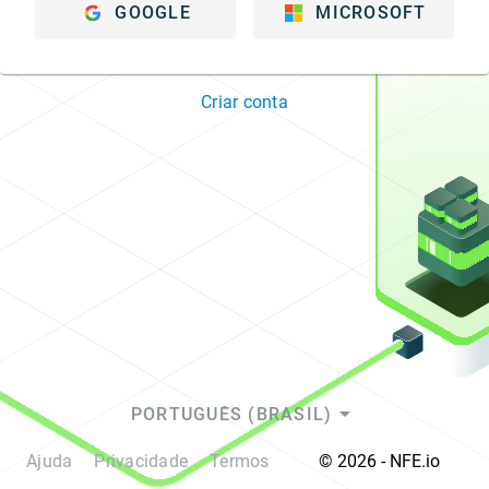
GOOGLE
MICROSOFT
Criar conta
arrow_drop_down
PORTUGUÊS (BRASIL)
Ajuda
Privacidade
Termos
© 2026 - NFE.io